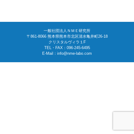
一般社団法人ＮＭＥ研究所
〒861-8066 熊本県熊本市北区清水亀井町26-18
クリスタルヴィラ１F
TEL・FAX：096-245-6495
E-Mail：info@nme-labo.com