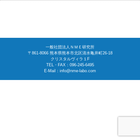
一般社団法人ＮＭＥ研究所
〒861-8066 熊本県熊本市北区清水亀井町26-18
クリスタルヴィラ１F
TEL・FAX：096-245-6495
E-Mail：info@nme-labo.com